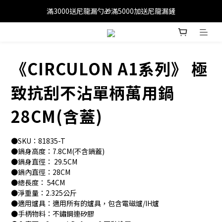
滿3000送尼龍漏勺🎁滿5000加送尼龍漏鏟
滿1200免運(外島除外)
滿1200免運(外島除外)
《CIRCULON A1系列》 極
致抗刮不沾單柄萬用鍋
28CM(含蓋)
●SKU：81835-T
●鍋身高度：7.8CM(不含鍋蓋)
●鍋身直徑： 29.5CM
●鍋內直徑：28CM
●總長度： 54CM
●淨重量：2.325公斤
●適用爐具：適用所有的爐具，包含電磁爐/IH爐
●手柄物料：不鏽鋼連矽膠