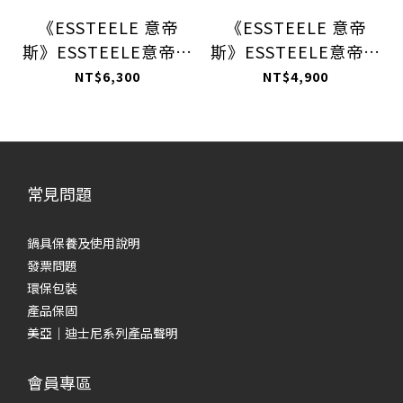
《ESSTEELE 意帝
《ESSTEELE 意帝
斯》ESSTEELE意帝斯
斯》ESSTEELE意帝斯
銅鑽頂級不鏽鋼單柄湯
銅鑽頂級不鏽鋼單柄湯
NT$6,300
NT$4,900
鍋20CM/3.4L(有蓋)
鍋16CM/1.9L(含蓋)
(IH/電磁爐)(義大利進
(IH/電磁爐)(義大利進
口)(實心銅底)
口)(實心銅底)
常見問題
鍋具保養及使用說明
發票問題
環保包裝
產品保固
美亞｜迪士尼系列產品聲明
會員專區