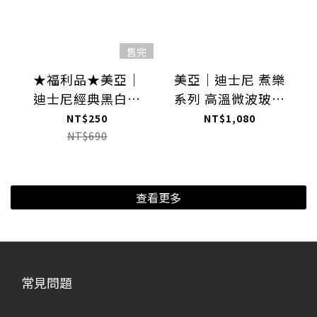
售完
★福利品★美亞｜
美亞｜迪士尼 煮樂
迪士尼經典黑白系
系列 高溫微波玻璃
列隔熱手套組(白)-
保鮮盒1050ML(白)
NT$250
NT$1,080
輕微髒汙
NT$690
查看更多
常見問題