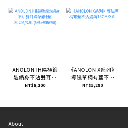
20CM/3.8L(絕版銅
底鍋)
ANOLON IH陽極鍛
《ANOLON X系列》
造鍋身不沾雙耳湯
導磁單柄有蓋不沾
鍋(附蓋)
湯鍋18CM/2.8L
NT$6,300
NT$5,290
20CM/3.8L(絕版銅
底鍋)
About