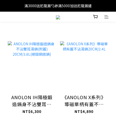
滿3000送尼龍漏勺🎁滿5000加送尼龍漏鏟
滿1200免運(外島除外)
滿1200免運(外島除外)
ANOLON IH陽極鍛
《ANOLON X系列》
造鍋身不沾雙耳湯
導磁單柄有蓋不沾
鍋(附蓋)
湯鍋20CM/2.4L
NT$6,300
NT$4,890