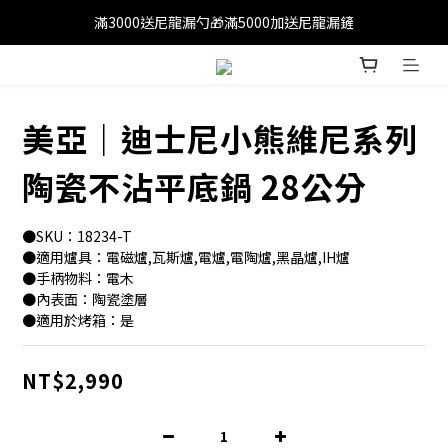
滿3000送尼龍漏勺🎁滿5000加送尼龍漏鏟
滿1200免運(外島除外)
滿1200免運(外島除外)
美亞｜迪士尼小熊維尼系列
陶瓷不沾平底鍋 28公分
●SKU：18234-T
●適用爐具：電磁爐,瓦斯爐,電爐,電陶爐,黑晶爐,IH爐
●手柄物料：電木
●內表面：陶瓷塗層
●適用於烤箱：是
NT$2,990