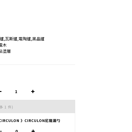
爐,瓦斯爐,電陶爐,黑晶爐
電木
沾塗層
多 1 件)
CIRCULON 》CIRCULON尼龍漏勺