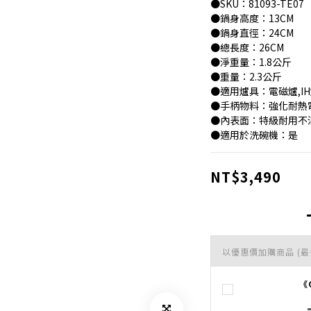
●SKU：81093-TE07
●鍋身高度：13CM
●鍋身直徑：24CM
●總長度：26CM
●淨重量：1.8公斤
●重量：2.3公斤
●適用爐具：電磁爐,IH
●手柄物料：強化耐熱
●內表面：特級耐用不
●適用於洗碗機：是
NT$3,490
以優惠價加購商品
(最
《