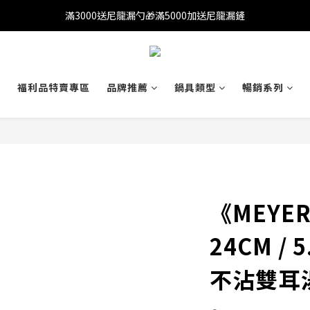
滿3000送尼龍漏勺🎁滿5000加送尼龍漏鏟
滿1200免運(外島除外)
滿1200免運(外島除外)
薦
福利品特賣專區
品牌推薦
鍋具類型
暢銷系列
《MEYE
24CM /
不沾雙耳