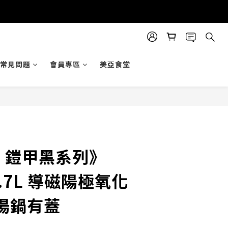
常見問題
會員專區
美亞食堂
R 鎧甲黑系列》
 5.7L 導磁陽極氧化
湯鍋有蓋