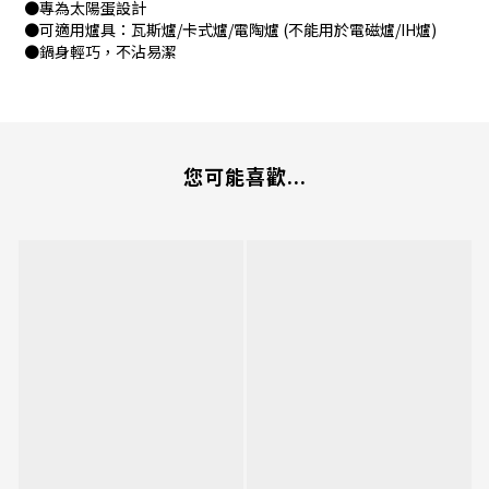
●專為太陽蛋設計
●可適用爐具：瓦斯爐/卡式爐/電陶爐 (不能用於電磁爐/IH爐)
●鍋身輕巧，不沾易潔
您可能喜歡...