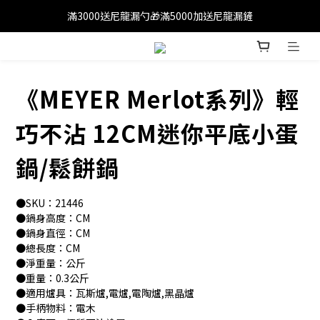
滿3000送尼龍漏勺🎁滿5000加送尼龍漏鏟
滿1200免運(外島除外)
滿1200免運(外島除外)
《MEYER Merlot系列》輕
巧不沾 12CM迷你平底小蛋
鍋/鬆餅鍋
●SKU：21446
●鍋身高度：CM
●鍋身直徑：CM
●總長度：CM
●淨重量：公斤
●重量：0.3公斤
●適用爐具：瓦斯爐,電爐,電陶爐,黑晶爐
●手柄物料：電木