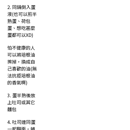
2. 同鍋倒入蛋
液(也可以煎半
熟蛋、荷包
蛋、想吃甚麼
蛋都可以XD)
怕不健康的人
可以將培根油
擦掉，換成自
己喜歡的油(無
法抗拒培根油
的香氣啊)
3. 蛋半熟後放
上吐司或其它
麵包
4. 吐司連同蛋
一起翻面，鋪