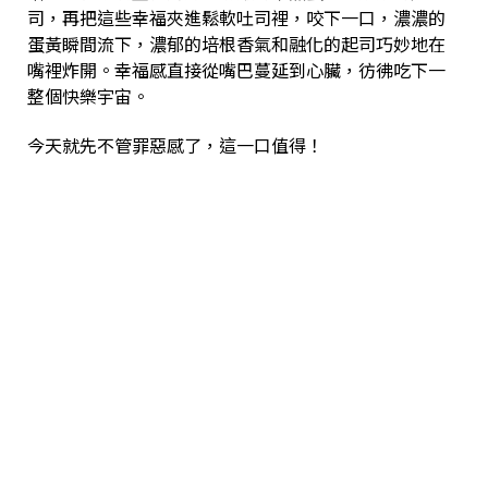
司，再把這些幸福夾進鬆軟吐司裡，咬下一口，濃濃的
蛋黃瞬間流下，濃郁的培根香氣和融化的起司巧妙地在
嘴裡炸開。幸福感直接從嘴巴蔓延到心臟，彷彿吃下一
整個快樂宇宙。
今天就先不管罪惡感了，這一口值得！