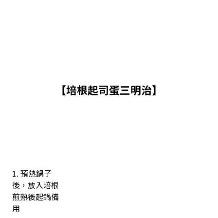
【培根起司蛋三明治】
1. 預熱鍋子
後，放入培根
煎熟後起鍋備
用