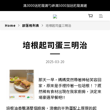
滿3000送尼龍漏勺🎁滿5000加送尼龍漏鏟
滿1200免運(外島除外)
滿1200免運(外島除外)
Home
部落格列表
培根起司蛋三明治
培根起司蛋三明治
2025-03-20
那天一早，媽媽突然帶著神秘笑容回
家，原來是手裡拎著一包培根！？既
然稀有食材出現在我家廚房，決定來
場豪邁早餐吧!!
培根油香飄滿整個廚房，滑嫩的半熟蛋配上厚厚的起